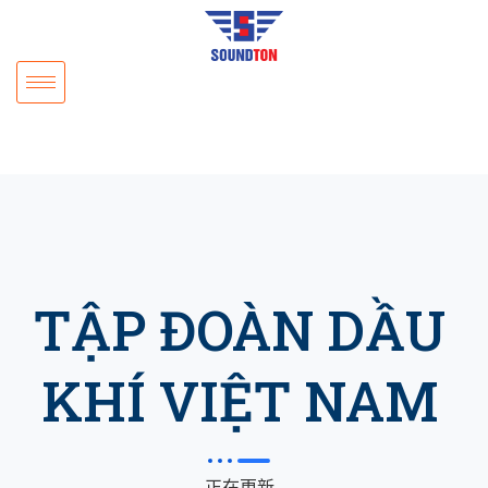
TẬP ĐOÀN DẦU
KHÍ VIỆT NAM
正在更新