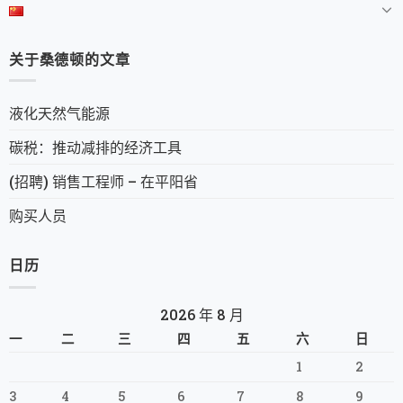
关于桑德顿的文章
液化天然气能源
碳税：推动减排的经济工具
(招聘) 销售工程师 – 在平阳省
购买人员
日历
2026 年 8 月
一
二
三
四
五
六
日
1
2
3
4
5
6
7
8
9