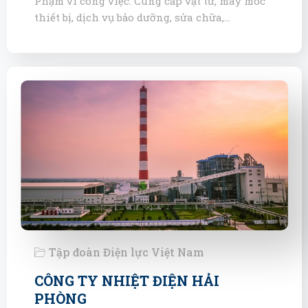
Phạm vi công việc: Cung cấp vật tư, máy móc
thiết bị, dịch vụ bảo dưỡng, sửa chữa,…
Tập đoàn Điện lực Việt Nam
CÔNG TY NHIỆT ĐIỆN HẢI
PHÒNG